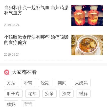
当归和什么一起补气血 当归药膳
补气血方
2019-08-24
小孩咳嗽食疗法有哪些 治疗咳嗽
的食疗偏方
2019-08-24
大家都在看
方法
补肾
经期
期间
大姨妈
肚子疼
老年
痴呆
预防
缓解
姨妈
宝宝