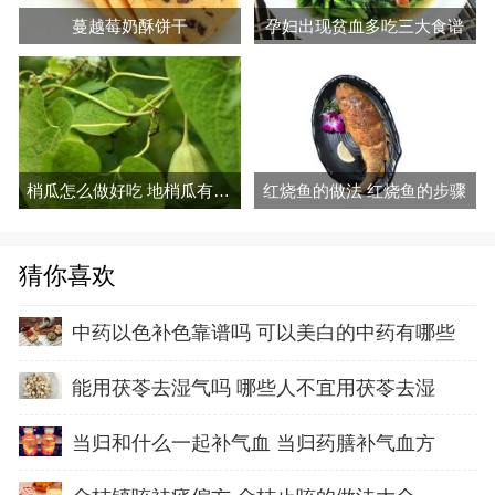
蔓越莓奶酥饼干
孕妇出现贫血多吃三大食谱
梢瓜怎么做好吃 地梢瓜有什么功效
红烧鱼的做法 红烧鱼的步骤
猜你喜欢
中药以色补色靠谱吗 可以美白的中药有哪些
能用茯苓去湿气吗 哪些人不宜用茯苓去湿
当归和什么一起补气血 当归药膳补气血方