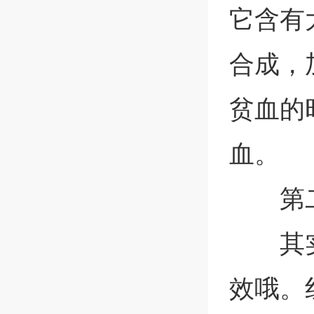
它含有
合成，
贫血的
血。
第
其
效哦。