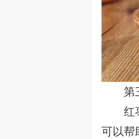
第
红
可以帮