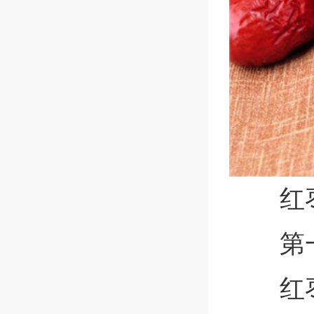
红
第
红