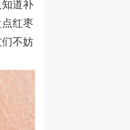
只知道补
盘点红枣
友们不妨