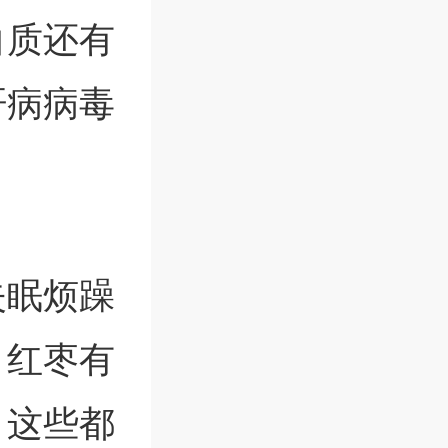
白质还有
肝病病毒
失眠烦躁
。红枣有
，这些都