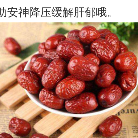
助安神降压缓解肝郁哦。