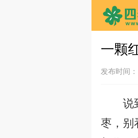
一颗
发布时间：20
说
枣，别