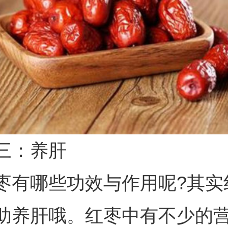
三：养肝
枣有哪些功效与作用呢?其实
助养肝哦。红枣中有不少的