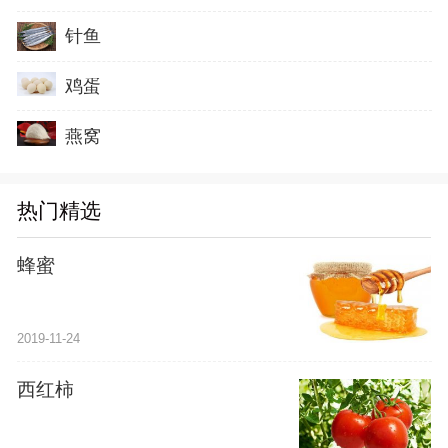
针鱼
鸡蛋
燕窝
热门精选
蜂蜜
2019-11-24
西红柿