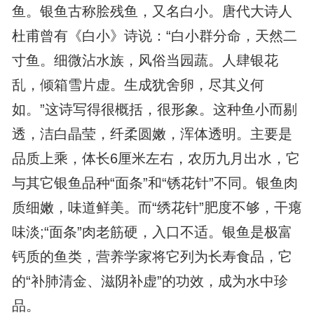
鱼。银鱼古称脍残鱼，又名白小。唐代大诗人
杜甫曾有《白小》诗说：“白小群分命，天然二
寸鱼。细微沾水族，风俗当园蔬。人肆银花
乱，倾箱雪片虚。生成犹舍卵，尽其义何
如。”这诗写得很概括，很形象。这种鱼小而剔
透，洁白晶莹，纤柔圆嫩，浑体透明。主要是
品质上乘，体长6厘米左右，农历九月出水，它
与其它银鱼品种“面条”和“锈花针”不同。银鱼肉
质细嫩，味道鲜美。而“绣花针”肥度不够，干瘪
味淡;“面条”肉老筋硬，入口不适。银鱼是极富
钙质的鱼类，营养学家将它列为长寿食品，它
的“补肺清金、滋阴补虚”的功效，成为水中珍
品。