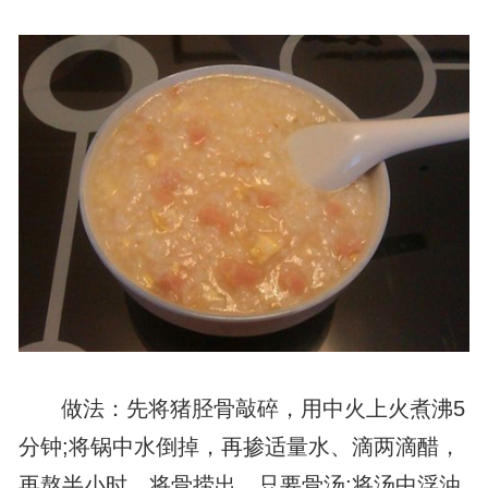
做法：先将猪胫骨敲碎，用中火上火煮沸5
分钟;将锅中水倒掉，再掺适量水、滴两滴醋，
再熬半小时，将骨捞出，只要骨汤;将汤中浮油