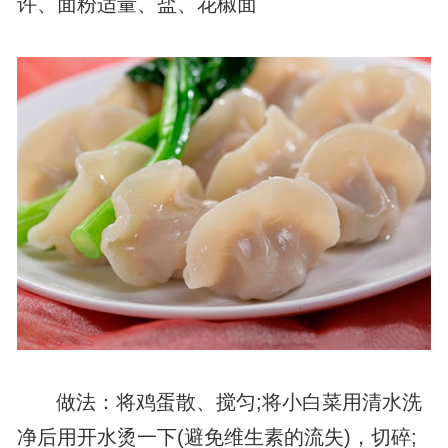
许、面粉适量、盐、花椒面
做法：将鸡蛋散、搅匀;将小白菜用清水洗
净后用开水烫一下(避免维生素的流失)，切碎;