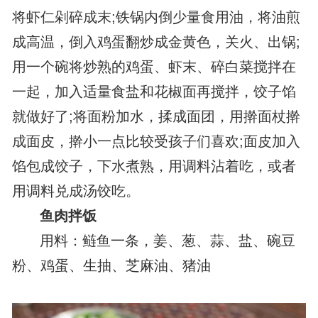
将虾仁剁碎成末;铁锅内倒少量食用油，将油煎
成高温，倒入鸡蛋翻炒成金黄色，关火、出锅;
用一个碗将炒熟的鸡蛋、虾末、碎白菜搅拌在
一起，加入适量食盐和花椒面再搅拌，饺子馅
就做好了;将面粉加水，揉成面团，用擀面杖擀
成面皮，擀小一点比较受孩子们喜欢;面皮加入
馅包成饺子，下水煮熟，用调料沾着吃，或者
用调料兑成汤饺吃。
鱼肉拌饭
用料：鲢鱼一条，姜、葱、蒜、盐、碗豆
粉、鸡蛋、生抽、芝麻油、猪油