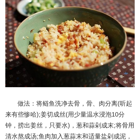
做法：将鲢鱼洗净去骨，骨、肉分离(听起
来有些惨哈);姜切成丝(用少量温水浸泡10分
钟，捞出姜丝，只要水)，葱和蒜剁成末;将骨用
清水熬成汤;鱼肉加入葱蒜末和适量盐剁成泥，