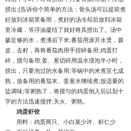
捞出;(告诉你个简单的方法：骨头汤可以提前煮
好放到冰箱里备用，煮好的汤冷却后放到冰箱
里冷藏，等浮油凝结了就好将其捞出了。汤中
掺足够的水，煮沸后下米;番茄用滚开水烫，拨
皮，去籽，再将番茄肉用手捏碎备用;鸡蛋打
碎，搅匀备用;姜、葱切碎用温水浸泡半小时，
捞出，只要泡过的水备用;等锅中的米煮至七成
熟，放备用的番茄末、姜葱水继续煮;放适量的
盐调味;等粥熟了，将搅匀的鸡蛋倒入后以划十
字的方法迅速搅拌;关火、粥熟。
鸡蛋虾饺
用料：鸡蛋两只、小白菜少许、虾仁少