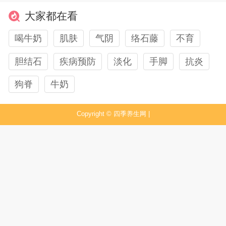
大家都在看
喝牛奶
肌肤
气阴
络石藤
不育
胆结石
疾病预防
淡化
手脚
抗炎
狗脊
牛奶
Copyright ©
四季养生网
|