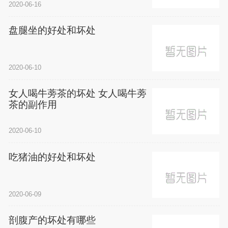
2020-06-16
盘腿坐的好处和坏处
2020-06-10
女人喝牛蒡茶的坏处 女人喝牛蒡
茶的副作用
2020-06-10
吃猪油的好处和坏处
2020-06-09
剖腹产的坏处有哪些