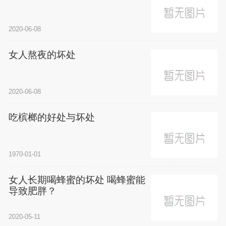
2020-06-08
女人熬夜的坏处
2020-06-08
吃槟榔的好处与坏处
1970-01-01
女人长期喝蜂蜜的坏处 喝蜂蜜能
导致肥胖？
2020-05-11