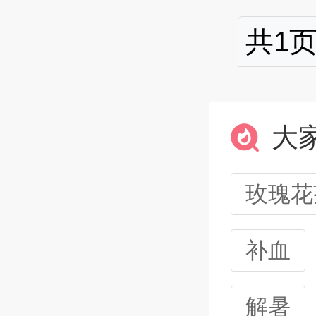
共1页
大
玫瑰花
补血
解暑