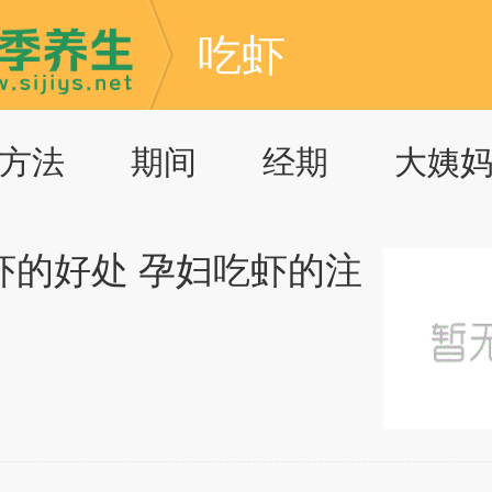
吃虾
方法
期间
经期
大姨
虾的好处 孕妇吃虾的注