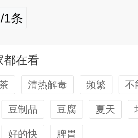
/1条
家都在看
茶
清热解毒
频繁
不
豆制品
豆腐
夏天
好的快
脾胃