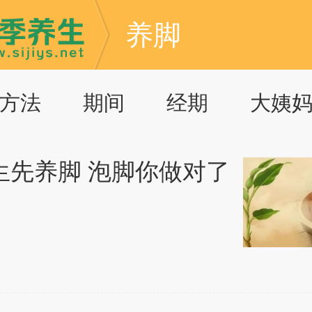
养脚
方法
期间
经期
大姨
生先养脚 泡脚你做对了