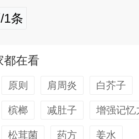
/1条
家都在看
原则
肩周炎
白芥子
槟榔
减肚子
增强记忆
松茸菌
药方
姜水