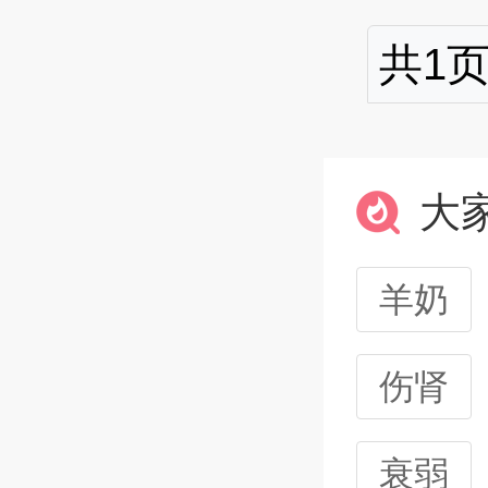
共1页
大
羊奶
伤肾
衰弱