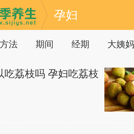
孕妇
方法
期间
经期
大姨
以吃荔枝吗 孕妇吃荔枝