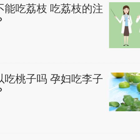
不能吃荔枝 吃荔枝的注
？
以吃桃子吗 孕妇吃李子
？