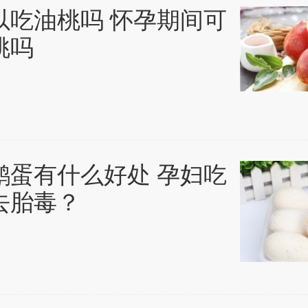
以吃油桃吗 怀孕期间可
桃吗
鹅蛋有什么好处 孕妇吃
去胎毒？